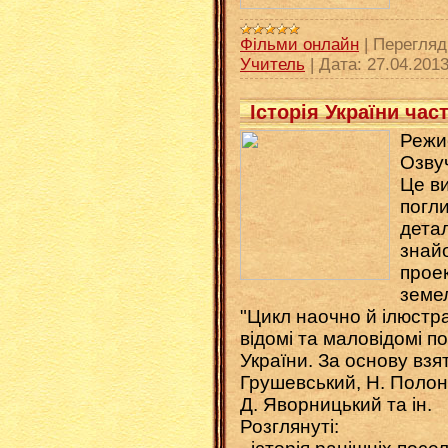
Фільми онлайн
|
Перегляд
Учитель
|
Дата:
27.04.201
Історія України ча
Режи
Озву
Це ви
погл
дета
знай
проек
земел
"Цикл наочно й ілюстра
відомі та маловідомі по
України. За основу взяті
Грушевський, Н. Полон
Д. Яворницький та ін.
Розглянуті: