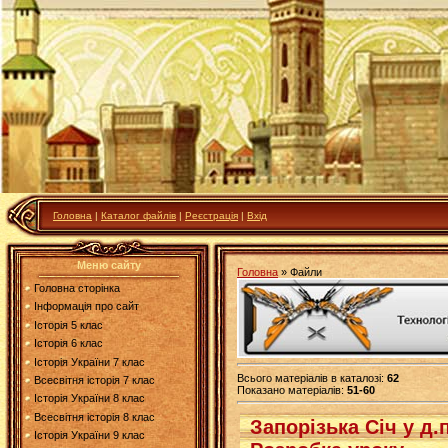
Головна
|
Каталог файлів
|
Реєстрація
|
Вхід
Меню сайту
Головна
»
Файли
Головна сторінка
Інформація про сайт
Історія 5 клас
Історія 6 клас
Історія України 7 клас
Всього матеріалів в каталозі
:
62
Всесвітня історія 7 клас
Показано матеріалів
:
51-60
Історія України 8 клас
Всесвітня історія 8 клас
Запорізька Січ у д.
Історія України 9 клас