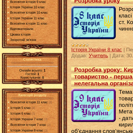
Розробка уроку
Всесвітня історія 9 клас
Історія України 10 клас
Розро
Всесвітня історія 10 клас
класі
Історія України 11 клас
ст. К
Всесвітня історія 11 клас
чинн
Відеоматеріали
Цікава історія
Зворотній зв'язок
Історія України 8 клас
|
Пе
Додав:
Учитель
|
Дата:
30
Статистика
Розробка уроку: Ки
Онлайн всього:
1
Гостей:
1
товариство - перша
Користувачів:
0
нелегальна організ
Тема
Категорії розділу
товар
Всесвітня історія 11 клас
[2]
політ
Історія 5 клас
[4]
Мета
Історія 6 клас
[3]
- дат
Історія України 7 клас
[3]
кирил
Всесвітня історія 7 клас
[1]
об'єднання слов’янськ
Історія України 8 клас
[2]