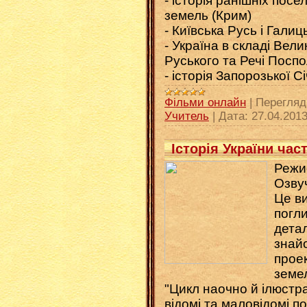
- історія ранішніх посе
земель (Крим)
- Київська Русь і Гали
- Україна в складі Вели
Руського та Речі Поспо
- історія Запорозької Сі
Фільми онлайн
|
Перегляд
Учитель
|
Дата:
27.04.201
Історія України ча
Режи
Озву
Це ви
погл
дета
знай
проек
земел
"Цикл наочно й ілюстра
відомі та маловідомі по