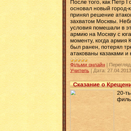
После того, как Петр I
основал новый город-к
принял решение атако
захватом Москвы. Неб
условия помешали в эт
армию на Москву с юга,
моменту, когда армия 
был ранен, потерял тр
атакованы казаками и
Фільми онлайн
|
Перегляд
Учитель
|
Дата:
27.04.201
Сказание о Крещени
20-т
филь