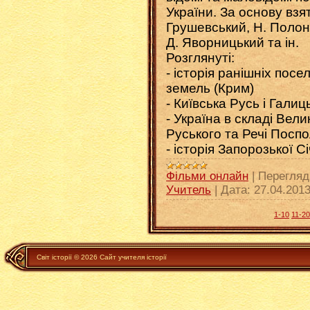
України. За основу взяті
Грушевський, Н. Полон
Д. Яворницький та ін.
Розглянуті:
- історія ранішніх посе
земель (Крим)
- Київська Русь і Гали
- Україна в складі Вели
Руського та Речі Поспо
- історія Запорозької Сі
Фільми онлайн
|
Перегляд
Учитель
|
Дата:
27.04.201
1-10
11-20
Світ історії © 2026 Сайт учителя історії