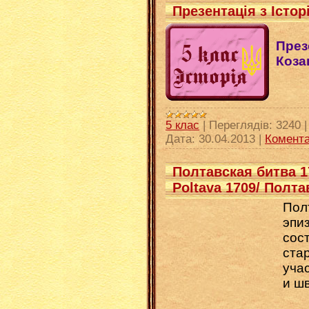
Презентація з Істор
Презе
Коза
5 клас
|
Переглядів:
3240
Дата:
30.04.2013
|
Комента
Полтавская битва 17
Poltava 1709/ Полта
Пол
эпи
сос
ста
уча
и шв