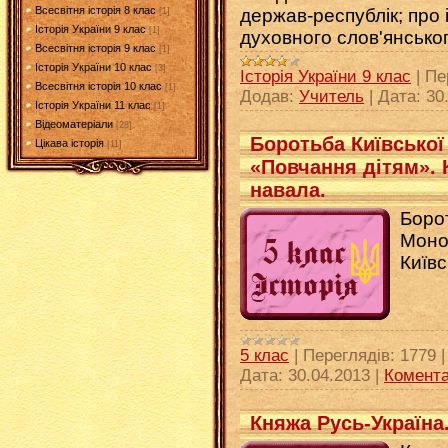
Всесвітня історія 8 клас
держав-республік; про 
[1]
Історія України 9 клас
[1]
духовного слов'янсько
Всесвітня історія 9 клас
[1]
Історія України 10 клас
[3]
Історія України 9 клас
|
Пе
Всесвітня історія 10 клас
[1]
Додав:
Учитель
|
Дата:
30
Історія України 11 клас
[1]
Відеоматеріали
[28]
Боротьба Київсько
Цікава історія
[11]
«Повчання дітям». 
навала.
Боро
Моно
Київс
5 клас
|
Переглядів:
1779
Дата:
30.04.2013
|
Комента
Княжа Русь-Україна.