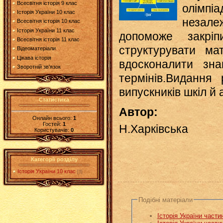
Всесвітня історія 9 клас
олімпіа
Історія України 10 клас
незал
Всесвітня історія 10 клас
Історія України 11 клас
допоможе закріп
Всесвітня історія 11 клас
структурувати мат
Відеоматеріали
Цікава історія
вдосконалити зн
Зворотній зв'язок
термінів.Видання 
випускників шкіл й а
Статистика
Автор:
Онлайн всього:
1
Гостей:
1
Н.Харківська
Користувачів:
0
Категорії розділу
Історія України 10 клас
[3]
Подібні матеріали
Історія України част