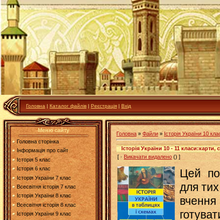
Головна
|
Каталог файлів
|
Реєстрація
|
Вхід
Меню сайту
Головна
»
Файли
»
Історія України 10 кла
Головна сторінка
Історія України 10 - 11 класи:карти, 
Інформація про сайт
[ ·
Викачати видалено
() ]
Історія 5 клас
Історія 6 клас
Цей по
Історія України 7 клас
для тих
Всесвітня історія 7 клас
Історія України 8 клас
вчення 
Всесвітня історія 8 клас
готув
Історія України 9 клас