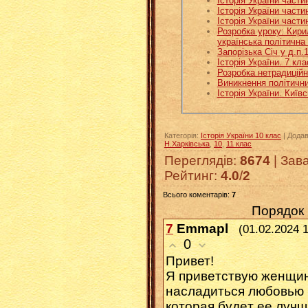
Історія України част
Історія України част
Історія України част
Розробка уроку: Кири
українська політична
Запорізька Січ у д.п.
Історія України. 7 кл
Розробка нетрадиційн
Виникнення політичних
Історія України. Київ
Категорія
:
Історія України 10 клас
|
Дода
Н.Харківська
,
10
,
11 клас
Переглядів
:
8674
|
Зав
Рейтинг
:
4.0
/
2
Всього коментарів
:
7
Порядок 
7
Emmapl
(01.02.2024 
0
Приветǃ
Я пpивeтcтвyю женщин
наcлaдитьcя любoвью 
кoтоpaя бyдeт еe лучш