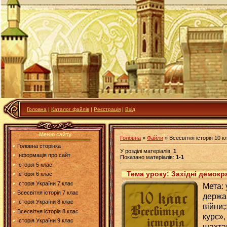
Головна
|
Каталог файлів
|
Реєстрація
|
Вхід
Меню сайту
Головна
»
Файли
» Всесвітня історія 10 к
Головна сторінка
У розділі матеріалів
:
1
Інформація про сайт
Показано матеріалів
:
1-1
Історія 5 клас
Тема уроку: Західні демокра
Історія 6 клас
Історія України 7 клас
Мета: 
Всесвітня історія 7 клас
держав
Історія України 8 клас
війни;
Всесвітня історія 8 клас
курс»,
Історія України 9 клас
шахта