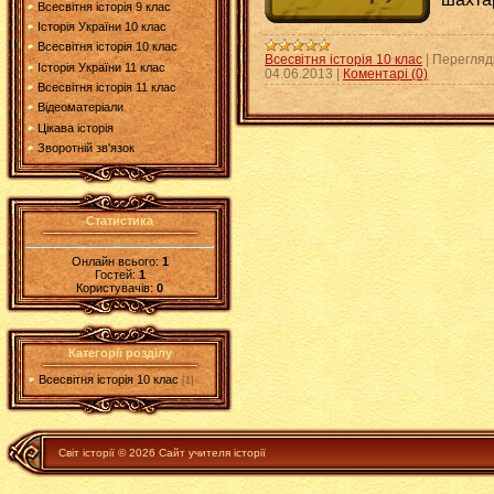
Всесвітня історія 9 клас
Історія України 10 клас
Всесвітня історія 10 клас
Всесвітня історія 10 клас
|
Перегляді
Історія України 11 клас
04.06.2013
|
Коментарі (0)
Всесвітня історія 11 клас
Відеоматеріали
Цікава історія
Зворотній зв'язок
Статистика
Онлайн всього:
1
Гостей:
1
Користувачів:
0
Категорії розділу
Всесвітня історія 10 клас
[1]
Світ історії © 2026 Сайт учителя історії