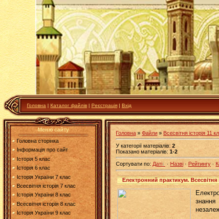
Головна
|
Каталог файлів
|
Реєстрація
|
Вхід
Меню сайту
Головна
»
Файли
»
Всесвітня історія 11 к
Головна сторінка
У категорії матеріалів
:
2
Інформація про сайт
Показано матеріалів
:
1-2
Історія 5 клас
Сортувати по
:
Даті
·
Назві
·
Рейтингу
·
К
Історія 6 клас
Історія України 7 клас
Електронний практикум. Всесвітня 
Всесвітня історія 7 клас
Електро
Історія України 8 клас
знання 
Всесвітня історія 8 клас
незалеж
Історія України 9 клас