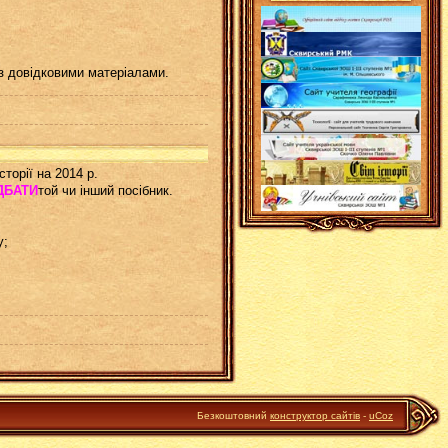
з довідковими матеріалами.
торії на 2014 р.
ДБАТИ
той чи інший посібник.
у;
Безкоштовний
конструктор сайтів
-
uCoz