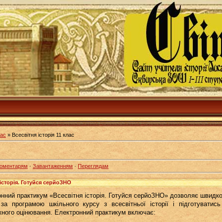
лас
» Всесвітня історія 11 клас
оментарям
·
Завантаженням
·
Переглядам
історія. Готуйся серйоЗНО
нний практикум «Всесвітня історія. Готуйся серйоЗНО» дозволяє швидко 
за програмою шкільного курсу з всесвітньої історії і підготуватис
ного оцінювання. Електронний практикум включає: