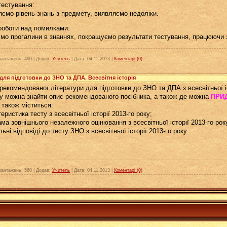
естування:
яємо рівень знань з предмету, виявляємо недоліки.
роботи над помилками:
ємо прогалини в знаннях, покращуємо результати тестування, працюючи 
вантажень:
490
|
Додав:
Учитель
|
Дата:
04.11.2013
|
Коментарі (0)
для підготовки до ЗНО та ДПА. Всесвітня історія
рекомендованої літератури для підготовки до ЗНО та ДПА з всесвітньої іс
у можна знайти опис рекомендованого посібника, а також де можна
ПРИ
і також міститься:
еристика тесту з всесвітньої історії 2013-го року;
ама зовнішнього незалежного оцінювання з всесвітньої історії 2013-го рок
ьні відповіді до тесту ЗНО з всесвітньої історії 2013-го року.
вантажень:
560
|
Додав:
Учитель
|
Дата:
04.11.2013
|
Коментарі (0)