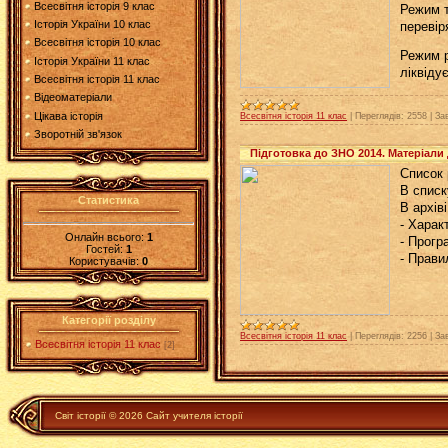
Всесвітня історія 9 клас
Режим т
Історія України 10 клас
перевір
Всесвітня історія 10 клас
Режим 
Історія України 11 клас
ліквіду
Всесвітня історія 11 клас
Відеоматеріали
Цікава історія
Всесвітня історія 11 клас
|
Переглядів:
2558
|
За
Зворотній зв'язок
Підготовка до ЗНО 2014. Матеріали 
Список 
В списк
Статистика
В архів
- Характ
Онлайн всього:
1
- Прогр
Гостей:
1
- Правил
Користувачів:
0
Категорії розділу
Всесвітня історія 11 клас
|
Переглядів:
2256
|
За
Всесвітня історія 11 клас
[2]
Світ історії © 2026 Сайт учителя історії