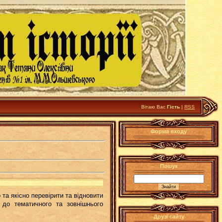
Вітаю Вас
Гість
|
RSS
Форма входу
Пошук
та якісно перевірити та відновити
ь до тематичного та зовнішнього
Друзі сайту