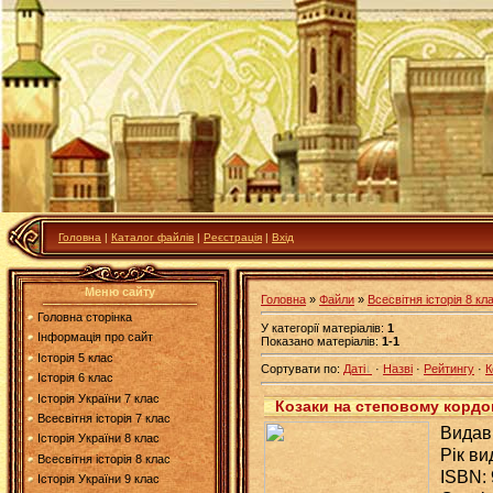
Головна
|
Каталог файлів
|
Реєстрація
|
Вхід
Меню сайту
Головна
»
Файли
»
Всесвітня історія 8 кл
Головна сторінка
У категорії матеріалів
:
1
Інформація про сайт
Показано матеріалів
:
1-1
Історія 5 клас
Сортувати по
:
Даті
·
Назві
·
Рейтингу
·
К
Історія 6 клас
Історія України 7 клас
Козаки на степовому кордон
Всесвітня історія 7 клас
Видавн
Історія України 8 клас
Рік ви
Всесвітня історія 8 клас
ISBN: 
Історія України 9 клас