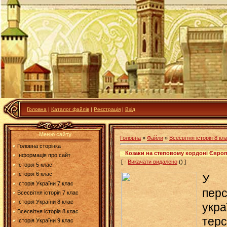
Головна
|
Каталог файлів
|
Реєстрація
|
Вхід
Меню сайту
Головна
»
Файли
»
Всесвітня історія 8 кл
Головна сторінка
Козаки на степовому кордоні Європи
Інформація про сайт
[ ·
Викачати видалено
() ]
Історія 5 клас
Історія 6 клас
У к
Історія України 7 клас
пер
Всесвітня історія 7 клас
Історія України 8 клас
укра
Всесвітня історія 8 клас
терс
Історія України 9 клас