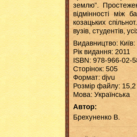
землю”. Простежен
відмінності між б
козацьких спільнот
вузів, студентів, ус
Видавництво: Київ:
Рік видання: 2011
ISBN: 978-966-02-5
Сторінок: 505
Формат: djvu
Розмір файлу: 15,
Мова: Українська
Автор:
Брехуненко В.