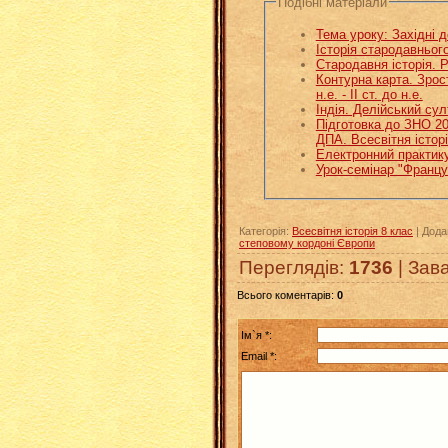
Подібні матеріали
Тема уроку: Західні д
Історія стародавньог
Стародавня історія. 
Контурна карта. Зрост
н.е. - ІІ ст. до н.е.
Індія. Делійський су
Підготовка до ЗНО 20
ДПА. Всесвітня істор
Електронний практику
Урок-семінар "Францу
Категорія
:
Всесвітня історія 8 клас
|
Дода
степовому кордоні Європи
Переглядів
:
1736
|
Зав
Всього коментарів
:
0
Ім`я *:
Email *: