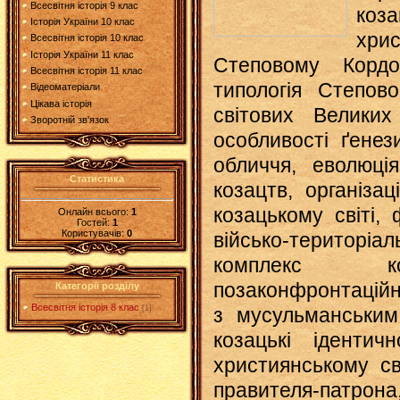
Всесвітня історія 9 клас
коз
Історія України 10 клас
хри
Всесвітня історія 10 клас
Історія України 11 клас
Степовому Кордо
Всесвітня історія 11 клас
типологія Степов
Відеоматеріали
Цікава історія
світових Великих
Зворотній зв'язок
особливості ґенез
обличчя, еволюція
Статистика
козацтв, організа
козацькому світі,
Онлайн всього:
1
Гостей:
1
Користувачів:
0
військо-територіа
комплекс ко
позаконфронтаційни
Категорії розділу
Всесвітня історія 8 клас
[1]
з мусульманським
козацькі ідентичн
християнському св
правителя-патрон