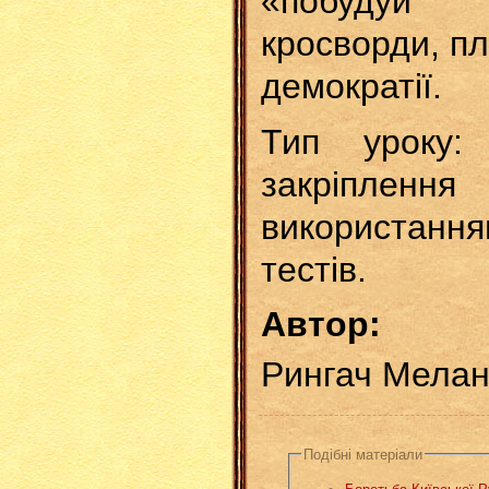
«побудуй бу
кросворди, п
демократії.
Тип уроку:
закріпл
використан
тестів.
Автор:
Рингач Мелан
Подібні матеріали