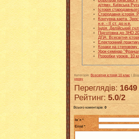
Боротьба Київської 
дітям». Київська
Історія стародавньог
Стародавня історія. 
Контурна карта. Зрост
н.е. - ІІ ст. до н.е.
Індія. Делійський су
Підготовка до ЗНО 20
ДПА. Всесвітня істор
Електронний практику
Козаки на степовому 
Урок-семінар "Францу
Розробки уроків. 10 к
Категорія
:
Всесвітня історія 10 клас
|
Дод
уроку
Переглядів
:
1649
Рейтинг
:
5.0
/
2
Всього коментарів
:
0
Ім`я *:
Email *: