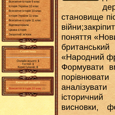
Всесвітня історія 9 клас
д
Історія України 10 клас
Всесвітня історія 10 клас
становище пі
Історія України 11 клас
Всесвітня історія 11 клас
війни;закр
Відеоматеріали
Цікава історія
поняття «Нов
Зворотній зв'язок
британський 
Статистика
«Народний ф
Онлайн всього:
1
Гостей:
1
Формувати вм
Користувачів:
0
порівнювати
Категорії розділу
аналізувати
Всесвітня історія 10 клас
[1]
історичний 
висновки, ф