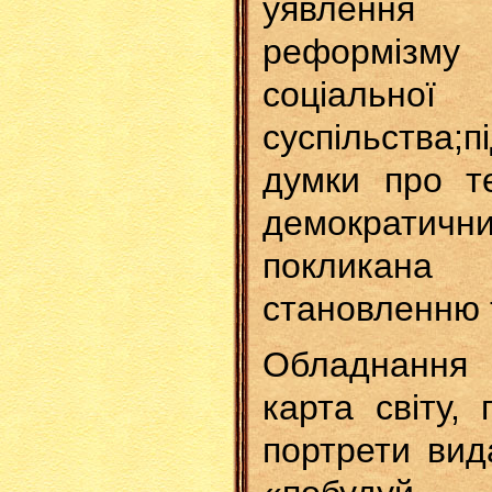
уявлення
реформізм
соціально
суспільства;
думки про те
демократични
поклика
становленню 
Обладнання 
карта світу, 
портрети вид