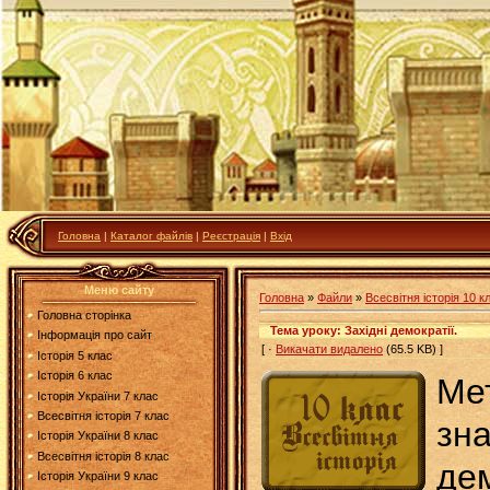
Головна
|
Каталог файлів
|
Реєстрація
|
Вхід
Меню сайту
Головна
»
Файли
»
Всесвітня історія 10 к
Головна сторінка
Тема уроку: Західні демократії.
Інформація про сайт
[ ·
Викачати видалено
(65.5 KB) ]
Історія 5 клас
Історія 6 клас
Ме
Історія України 7 клас
Всесвітня історія 7 клас
з
Історія України 8 клас
Всесвітня історія 8 клас
де
Історія України 9 клас